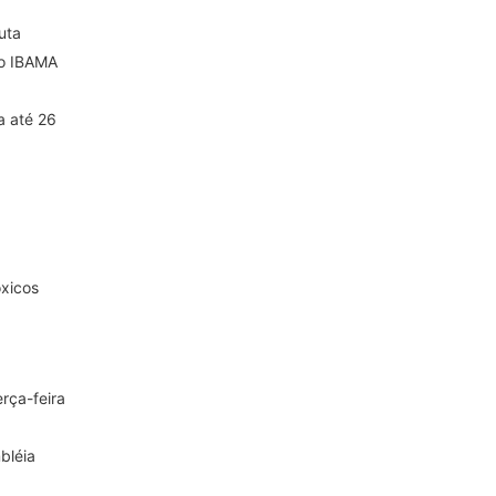
uta
ao IBAMA
a até 26
óxicos
rça-feira
bléia