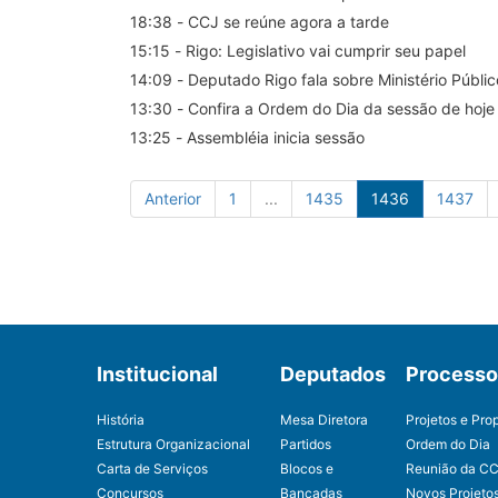
18:38 - CCJ se reúne agora a tarde
15:15 - Rigo: Legislativo vai cumprir seu papel
14:09 - Deputado Rigo fala sobre Ministério Públic
13:30 - Confira a Ordem do Dia da sessão de hoje
13:25 - Assembléia inicia sessão
Anterior
1
...
1435
1436
1437
Institucional
Deputados
Processo 
História
Mesa Diretora
Projetos e Pro
Estrutura Organizacional
Partidos
Ordem do Dia
Carta de Serviços
Blocos e
Reunião da C
Concursos
Bancadas
Novos Projeto