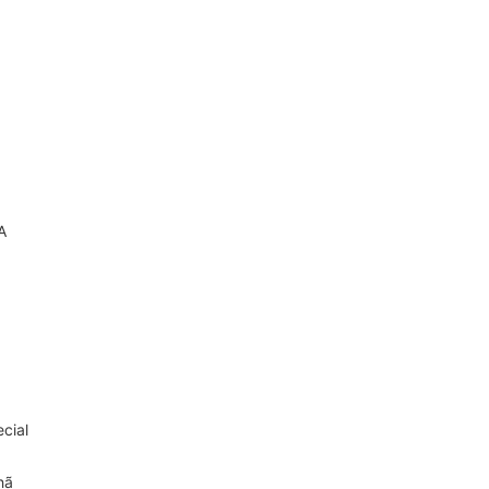
A
cial
hã