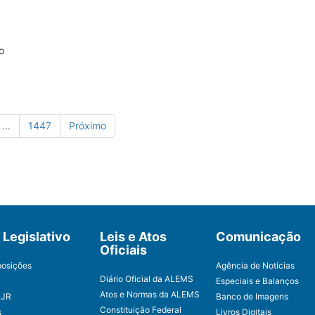
o
...
1447
Próximo
Legislativo
Leis e Atos
Comunicação
Oficiais
posições
Agência de Notícias
Diário Oficial da ALEMS
Especiais e Balanços
Atos e Normas da ALEMS
CJR
Banco de Imagens
Constituição Federal
s
Livros Digitais