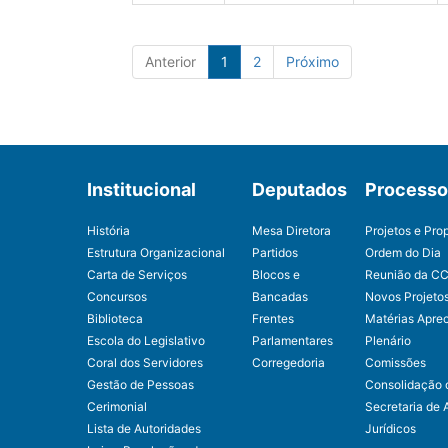
Anterior
1
2
Próximo
Institucional
Deputados
Processo 
História
Mesa Diretora
Projetos e Pro
Estrutura Organizacional
Partidos
Ordem do Dia
Carta de Serviços
Blocos e
Reunião da C
Concursos
Bancadas
Novos Projeto
Biblioteca
Frentes
Matérias Apre
Escola do Legislativo
Parlamentares
Plenário
Coral dos Servidores
Corregedoria
Comissões
Gestão de Pessoas
Consolidação 
Cerimonial
Secretaria de 
Lista de Autoridades
Jurídicos