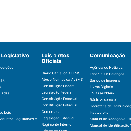
Legislativo
Leis e Atos
Comunicação
Oficiais
posições
Agência de Notícias
Diário Oficial da ALEMS
Especiais e Balanços
Atos e Normas da ALEMS
CJR
Banco de Imagens
Constituição Federal
s
Livros Digitais
Legislação Federal
ciadas
TV Assembleia
Constituição Estadual
Rádio Assembleia
Constituição Estadual
Secretaria de Comunica
Comentada
de Leis
Institucional
Legislação Estadual
Assuntos Legislativos e
Manual de Redação e Est
Regimento Interno
Manual de Identificação 
Código de Ética