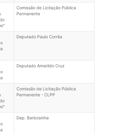
Comissão de Licitação Pública
s
Permanente
do
mi"
Deputado Paulo Corrêa
do
ia
Deputado Amarildo Cruz
do
ia
Comissão de Licitação Pública
s
Permanente - CLPP
do
mi"
Dep. Barbosinha
do
ia