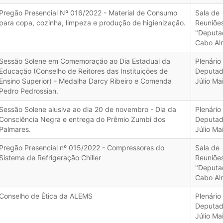
Pregão Presencial Nº 016/2022 - Material de Consumo
Sala de
para copa, cozinha, limpeza e produção de higienização.
Reuniõe
"Deputa
Cabo Al
Sessão Solene em Comemoração ao Dia Estadual da
Plenário
Educação (Conselho de Reitores das Instituições de
Deputa
Ensino Superior) - Medalha Darcy Ribeiro e Comenda
Júlio Ma
Pedro Pedrossian.
Sessão Solene alusiva ao dia 20 de novembro - Dia da
Plenário
Consciência Negra e entrega do Prêmio Zumbi dos
Deputa
Palmares.
Júlio Ma
Pregão Presencial nº 015/2022 - Compressores do
Sala de
Sistema de Refrigeração Chiller
Reuniõe
"Deputa
Cabo Al
Conselho de Ética da ALEMS
Plenário
Deputa
Júlio Ma