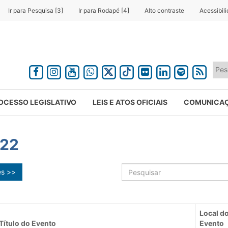
Ir para Pesquisa [3]
Ir para Rodapé [4]
Alto contraste
Acessibil
OCESSO LEGISLATIVO
LEIS E ATOS OFICIAIS
COMUNICA
022
ês >>
Local d
Título do Evento
Evento