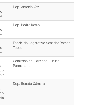
Dep. Antonio Vaz
do
ia
Dep. Pedro Kemp
do
ia
Escola do Legislativo Senador Ramez
do
Tebet
ia
Comissão de Licitação Pública
s
Permanente
do
mi"
Dep. Renato Câmara
s
do
de