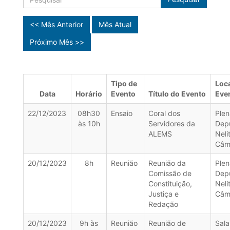
<< Mês Anterior
Mês Atual
Próximo Mês >>
Tipo de
Loca
Data
Horário
Evento
Título do Evento
Eve
22/12/2023
08h30
Ensaio
Coral dos
Plen
às 10h
Servidores da
Dep
ALEMS
Neli
Câm
20/12/2023
8h
Reunião
Reunião da
Plen
Comissão de
Dep
Constituição,
Neli
Justiça e
Câm
Redação
20/12/2023
9h às
Reunião
Reunião de
Sala