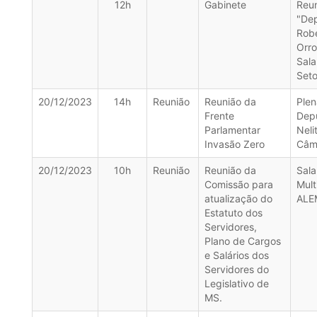
12h
Gabinete
Reu
"De
Rob
Orro
Sala
Seto
20/12/2023
14h
Reunião
Reunião da
Plen
Frente
Dep
Parlamentar
Neli
Invasão Zero
Câm
20/12/2023
10h
Reunião
Reunião da
Sala
Comissão para
Mult
atualização do
ALE
Estatuto dos
Servidores,
Plano de Cargos
e Salários dos
Servidores do
Legislativo de
MS.