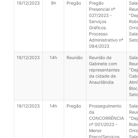
19/12/2023
9h
Pregão
Pregão
Sala
Presencial nº
Reu
027/2023 -
"De
Serviços
Rob
Gráficos.
Orro
Processo
Sala
Administrativo nº
Seto
084/2023
19/12/2023
14h
Reunião
Reunião de
Sala
Gabinete com
Reu
representantes
"De
da cidade de
Cab
Anaurilândia
Almi
Bloc
Seto
19/12/2023
14h
Pregão
Prosseguimento
Sala
da
Reu
CONCORRÊNCIA
"De
nº 001/2023 -
Rob
Menor
Orro
Preço/Serviços
Sala