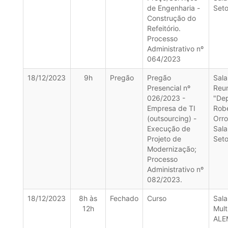
de Engenharia -
Seto
Construção do
Refeitório.
Processo
Administrativo nº
064/2023
18/12/2023
9h
Pregão
Pregão
Sala
Presencial nº
Reu
026/2023 -
"De
Empresa de TI
Rob
(outsourcing) -
Orro
Execução de
Sala
Projeto de
Seto
Modernização;
Processo
Administrativo nº
082/2023.
18/12/2023
8h às
Fechado
Curso
Sala
12h
Mult
ALE