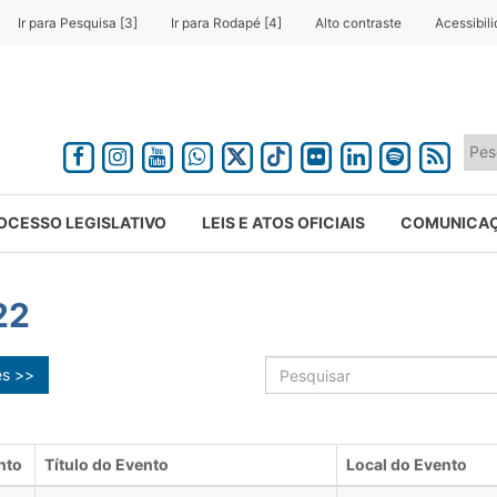
Ir para Pesquisa [3]
Ir para Rodapé [4]
Alto contraste
Acessibil
OCESSO LEGISLATIVO
LEIS E ATOS OFICIAIS
COMUNICA
22
ês >>
nto
Título do Evento
Local do Evento