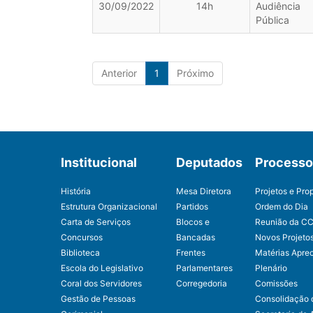
30/09/2022
14h
Audiência
Pública
Anterior
1
Próximo
Institucional
Deputados
Processo 
História
Mesa Diretora
Projetos e Pro
Estrutura Organizacional
Partidos
Ordem do Dia
Carta de Serviços
Blocos e
Reunião da C
Concursos
Bancadas
Novos Projeto
Biblioteca
Frentes
Matérias Apre
Escola do Legislativo
Parlamentares
Plenário
Coral dos Servidores
Corregedoria
Comissões
Gestão de Pessoas
Consolidação 