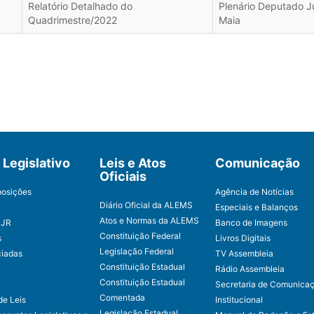
Relatório Detalhado do
Plenário Deputado Jú
Quadrimestre/2022
Maia
Legislativo
Leis e Atos
Comunicação
Oficiais
posições
Agência de Notícias
Diário Oficial da ALEMS
Especiais e Balanços
Atos e Normas da ALEMS
CJR
Banco de Imagens
Constituição Federal
s
Livros Digitais
Legislação Federal
ciadas
TV Assembleia
Constituição Estadual
Rádio Assembleia
Constituição Estadual
Secretaria de Comunica
Comentada
de Leis
Institucional
Legislação Estadual