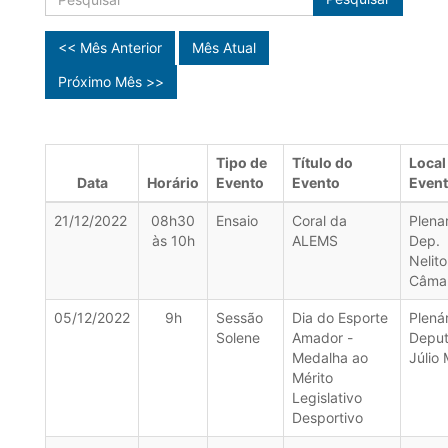
<< Mês Anterior
Mês Atual
Próximo Mês >>
Tipo de
Título do
Local
Data
Horário
Evento
Evento
Even
21/12/2022
08h30
Ensaio
Coral da
Plena
às 10h
ALEMS
Dep.
Nelito
Câma
05/12/2022
9h
Sessão
Dia do Esporte
Plenár
Solene
Amador -
Depu
Medalha ao
Júlio 
Mérito
Legislativo
Desportivo