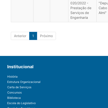
020/2022 -
"Dep
Prestação de
Cabo
Serviços de
Almi"
Engenharia
Anterior
1
Próximo
Institucional
História
Estrutura Organizacional
Carta de Serviços
Concursos
Biblioteca
Escola do Legislativo