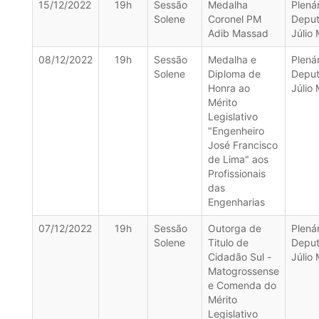
15/12/2022
19h
Sessão
Medalha
Plenár
Solene
Coronel PM
Depu
Adib Massad
Júlio 
08/12/2022
19h
Sessão
Medalha e
Plenár
Solene
Diploma de
Depu
Honra ao
Júlio 
Mérito
Legislativo
"Engenheiro
José Francisco
de Lima" aos
Profissionais
das
Engenharias
07/12/2022
19h
Sessão
Outorga de
Plenár
Solene
Titulo de
Depu
Cidadão Sul -
Júlio 
Matogrossense
e Comenda do
Mérito
Legislativo