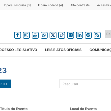
Ir para Pesquisa [3]
Ir para Rodapé [4]
Alto contraste
Acessibil
OCESSO LEGISLATIVO
LEIS E ATOS OFICIAIS
COMUNICA
23
ês >>
Título do Evento
Local do Evento