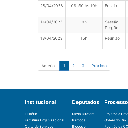
28/04/2023
08h30 às 10h
Ensaio
14/04/2023
9h
Sessão
Pregão
13/04/2023
15h
Reunião
Anterior
1
2
3
Próximo
Institucional
Deputados
Processo 
História
Mesa Diretora
Projetos e Pro
Estrutura Organizacional
Partidos
Ordem do Dia
Carta de Serviços
Blocos e
Reunião da C