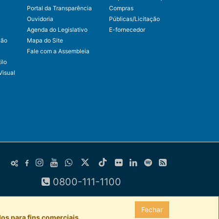
Portal da Transparência
Compras
Ouvidoria
Públicas/Licitação
Agenda do Legislativo
E-fornecedor
ção
Mapa do Site
Fale com a Assembleia
ilo
Visual
0800-111-1100
Fechar
os para fins comerciais.