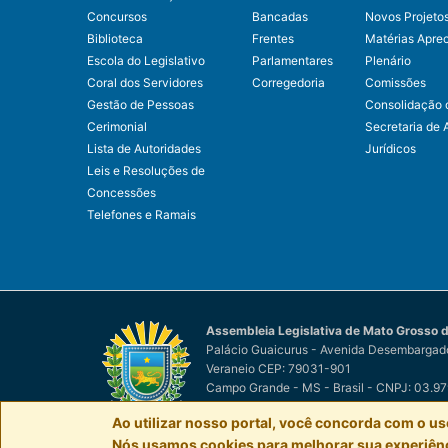
Concursos
Bancadas
Novos Projeto
Biblioteca
Frentes
Matérias Apre
Escola do Legislativo
Parlamentares
Plenário
Coral dos Servidores
Corregedoria
Comissões
Gestão de Pessoas
Consolidação 
Cerimonial
Secretaria de 
Lista de Autoridades
Jurídicos
Leis e Resoluções de
Concessões
Telefones e Ramais
Assembleia Legislativa de Mato Grosso d
Palácio Guaicurus - Avenida Desembargado
Veraneio CEP: 79031-901
Campo Grande - MS - Brasil - CNPJ: 03.9
© Assembleia Legislativa de Mato Grosso d
Ao utilizar nosso portal, você concorda com o us
Nós usamos cookies para melhorar sua experiênci