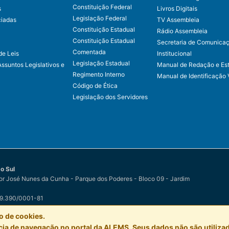
Constituição Federal
s
Livros Digitais
Legislação Federal
ciadas
TV Assembleia
Constituição Estadual
Rádio Assembleia
Constituição Estadual
Secretaria de Comunica
Comentada
de Leis
Institucional
Legislação Estadual
Assuntos Legislativos e
Manual de Redação e Est
Regimento Interno
Manual de Identificação 
Código de Ética
Legislação dos Servidores
o Sul
r José Nunes da Cunha - Parque dos Poderes - Bloco 09 - Jardim
79.390/0001-81
o Sul
por
Easy Net Tecnologia da Informação
o de cookies.
a de navegação no portal da ALEMS. Seus dados não são utilizad