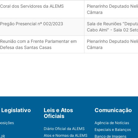
Coral dos Servidores da ALEMS
Plenarinho Deputado Neli
Câmara
Pregão Presencial nº 002/2023
Sala de Reuniões "Deput
Cabo Almi" - Sala 02 Set
Reunião com a Frente Parlamentar em
Plenarinho Deputado Neli
Defesa das Santas Casas
Câmara
Legislativo
Leis e Atos
Comunicação
Oficiais
posições
Agência de Notícias
Diário Oficial da ALEMS
Especiais e Balanços
Atos e Normas da ALEMS
CJR
Banco de Imagens