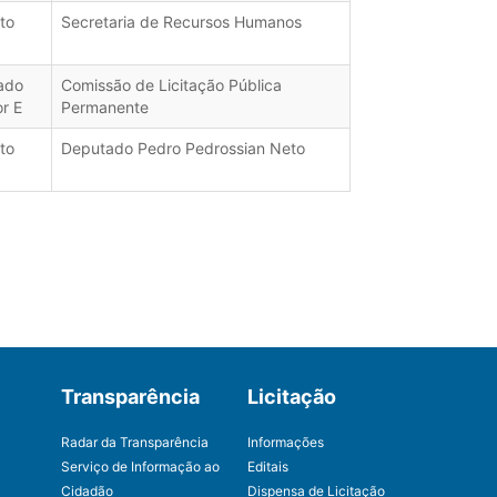
to
Secretaria de Recursos Humanos
ado
Comissão de Licitação Pública
or E
Permanente
to
Deputado Pedro Pedrossian Neto
Transparência
Licitação
Radar da Transparência
Informações
Serviço de Informação ao
Editais
Cidadão
Dispensa de Licitação