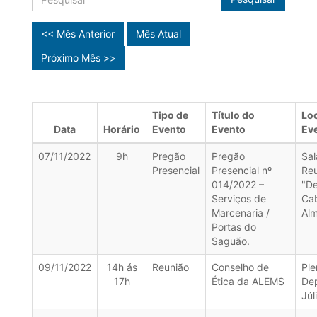
<< Mês Anterior
Mês Atual
Próximo Mês >>
Tipo de
Título do
Loc
Data
Horário
Evento
Evento
Ev
07/11/2022
9h
Pregão
Pregão
Sal
Presencial
Presencial nº
Re
014/2022 –
"D
Serviços de
Ca
Marcenaria /
Alm
Portas do
Saguão.
09/11/2022
14h ás
Reunião
Conselho de
Ple
17h
Ética da ALEMS
De
Júl