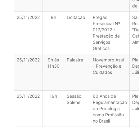
de
25/11/2022
9h
Licitação
Pregão
Sal
Presencial Nº
Re
017/2022 -
"D
Prestação de
Ca
Serviços
Alm
Graficos
25/11/2022
9h às
Palestra
Novembro Azul
Ple
11h30
- Prevenção e
De
Cuidados
Júl
25/11/2022
19h
Sessão
60 Anos de
Ple
Solene
Regulamentação
De
da Psicologia
Júl
como Profissão
no Brasil