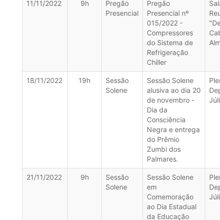
11/11/2022
9h
Pregão
Pregão
Sal
Presencial
Presencial nº
Re
015/2022 -
"D
Compressores
Ca
do Sistema de
Alm
Refrigeração
Chiller
18/11/2022
19h
Sessão
Sessão Solene
Ple
Solene
alusiva ao dia 20
De
de novembro -
Júl
Dia da
Consciência
Negra e entrega
do Prêmio
Zumbi dos
Palmares.
21/11/2022
9h
Sessão
Sessão Solene
Ple
Solene
em
De
Comemoração
Júl
ao Dia Estadual
da Educação