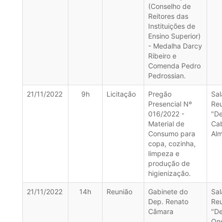
(Conselho de
Reitores das
Instituições de
Ensino Superior)
- Medalha Darcy
Ribeiro e
Comenda Pedro
Pedrossian.
21/11/2022
9h
Licitação
Pregão
Sal
Presencial Nº
Re
016/2022 -
"D
Material de
Ca
Consumo para
Alm
copa, cozinha,
limpeza e
produção de
higienização.
21/11/2022
14h
Reunião
Gabinete do
Sal
Dep. Renato
Re
Câmara
"D
On