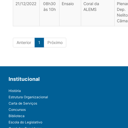
21/12/2022
08h30
Ensaio
Coral da
Plena
às 10h
ALEMS
Dep.
Nelito
Câma
Anterior
1
Próximo
Institucional
História
Estrutura Organizacional
Carta de Serviços
Concursos
Biblioteca
Escola do Legislativo