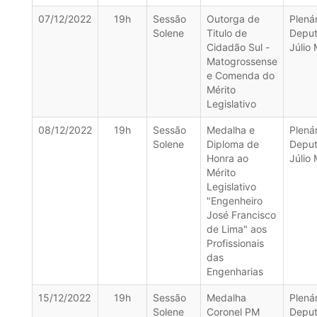
07/12/2022
19h
Sessão
Outorga de
Plenár
Solene
Titulo de
Depu
Cidadão Sul -
Júlio 
Matogrossense
e Comenda do
Mérito
Legislativo
08/12/2022
19h
Sessão
Medalha e
Plenár
Solene
Diploma de
Depu
Honra ao
Júlio 
Mérito
Legislativo
"Engenheiro
José Francisco
de Lima" aos
Profissionais
das
Engenharias
15/12/2022
19h
Sessão
Medalha
Plenár
Solene
Coronel PM
Depu