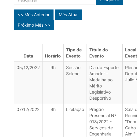
<< Mês Anterior
Mês Atual
Próximo Mês >>
Tipo de
Título do
Local
Data
Horário
Evento
Evento
Even
05/12/2022
9h
Sessão
Dia do Esporte
Plenár
Solene
Amador -
Depu
Medalha ao
Júlio 
Mérito
Legislativo
Desportivo
07/12/2022
9h
Licitação
Pregão
Sala 
Presencial Nº
Reuni
018/2022 -
"Dep
Serviços de
Cabo
Engenharia
Almi"