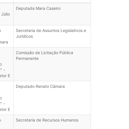
Deputada Mara Caseiro
Júlio
o
Secretaria de Assuntos Legislativos e
Jurídicos
mara
Comissão de Licitação Pública
Permanente
o
" -
etor E
Deputado Renato Câmara
o
" -
etor E
o
Secretaria de Recursos Humanos