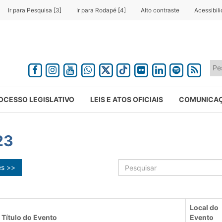
Ir para Pesquisa [3]
Ir para Rodapé [4]
Alto contraste
Acessibil
OCESSO LEGISLATIVO
LEIS E ATOS OFICIAIS
COMUNICA
23
ês >>
Local do
Título do Evento
Evento