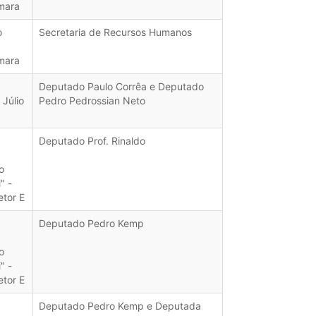
mara
o
Secretaria de Recursos Humanos
mara
Deputado Paulo Corrêa e Deputado
Júlio
Pedro Pedrossian Neto
Deputado Prof. Rinaldo
o
" -
etor E
Deputado Pedro Kemp
o
" -
etor E
Deputado Pedro Kemp e Deputada