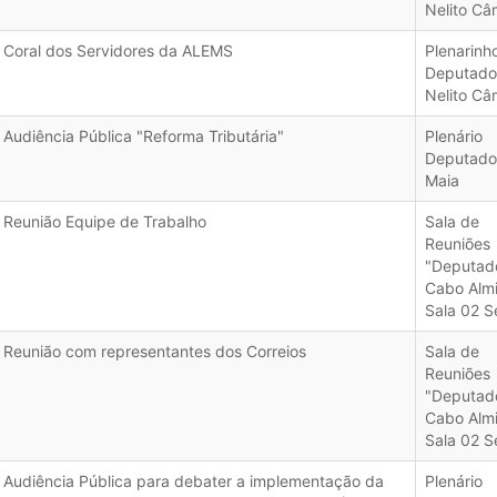
Nelito Câ
Coral dos Servidores da ALEMS
Plenarinh
Deputado
Nelito Câ
Audiência Pública "Reforma Tributária"
Plenário
Deputado 
Maia
Reunião Equipe de Trabalho
Sala de
Reuniões
"Deputad
Cabo Almi
Sala 02 S
Reunião com representantes dos Correios
Sala de
Reuniões
"Deputad
Cabo Almi
Sala 02 S
Audiência Pública para debater a implementação da
Plenário