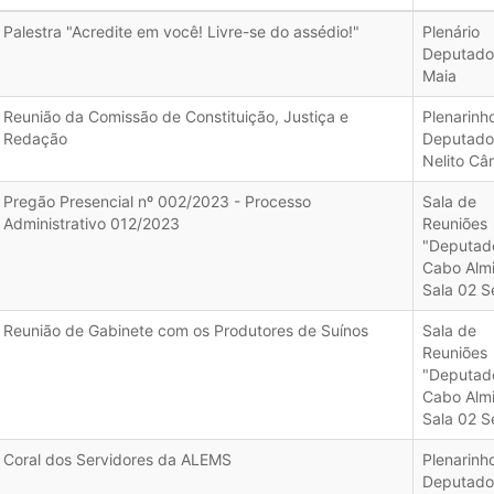
Palestra "Acredite em você! Livre-se do assédio!"
Plenário
Deputado 
Maia
Reunião da Comissão de Constituição, Justiça e
Plenarinh
Redação
Deputado
Nelito Câ
Pregão Presencial nº 002/2023 - Processo
Sala de
Administrativo 012/2023
Reuniões
"Deputad
Cabo Almi
Sala 02 S
Reunião de Gabinete com os Produtores de Suínos
Sala de
Reuniões
"Deputad
Cabo Almi
Sala 02 S
Coral dos Servidores da ALEMS
Plenarinh
Deputado