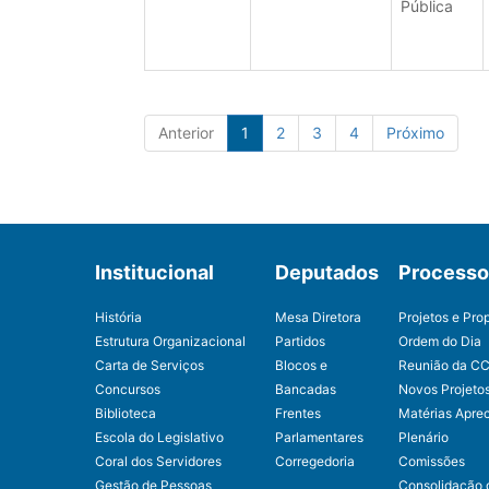
Pública
Anterior
1
2
3
4
Próximo
Institucional
Deputados
Processo 
História
Mesa Diretora
Projetos e Pro
Estrutura Organizacional
Partidos
Ordem do Dia
Carta de Serviços
Blocos e
Reunião da C
Concursos
Bancadas
Novos Projeto
Biblioteca
Frentes
Matérias Apre
Escola do Legislativo
Parlamentares
Plenário
Coral dos Servidores
Corregedoria
Comissões
Gestão de Pessoas
Consolidação 