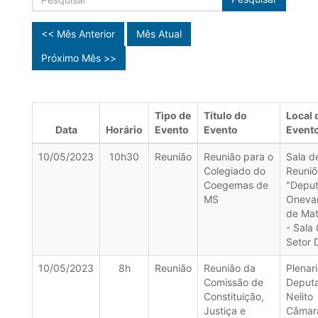
<< Mês Anterior
Mês Atual
Próximo Mês >>
Tipo de
Título do
Local 
Data
Horário
Evento
Evento
Event
10/05/2023
10h30
Reunião
Reunião para o
Sala d
Colegiado do
Reuniõ
Coegemas de
"Depu
MS
Oneva
de Mat
- Sala
Setor 
10/05/2023
8h
Reunião
Reunião da
Plenar
Comissão de
Deput
Constituição,
Nelito
Justiça e
Câmar