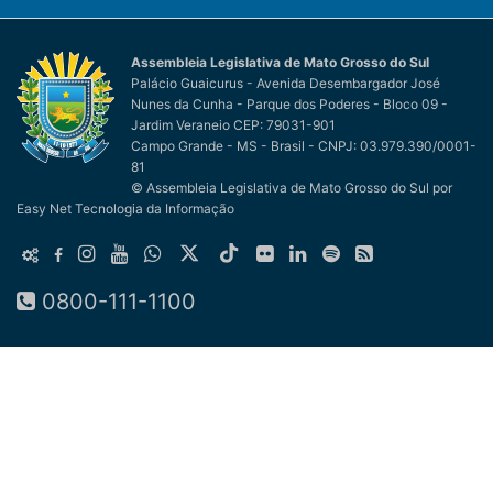
Assembleia Legislativa de Mato Grosso do Sul
Palácio Guaicurus - Avenida Desembargador José
Nunes da Cunha - Parque dos Poderes - Bloco 09 -
Jardim Veraneio CEP: 79031-901
Campo Grande - MS - Brasil - CNPJ: 03.979.390/0001-
81
© Assembleia Legislativa de Mato Grosso do Sul
por
Easy Net Tecnologia da Informação
0800-111-1100