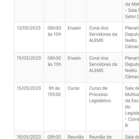
de Mat
- Sala
Setor 
12/05/2023
08h30
Ensaio
Coral dos
Plenar
às 10h
Servidores da
Deput
ALEMS
Nelito
Câmar
15/05/2023
08h30
Ensaio
Coral dos
Plenar
às 10h
Servidores da
Deput
ALEMS
Nelito
Câmar
15/05/2023
9h às
Curso
Curso de
Sala d
10h30
Processo
Multiu
Legislativo
da Esc
do
Legisla
- Corr
B
16/05/2023
08h30
Reunião
Reunião de
Sala d