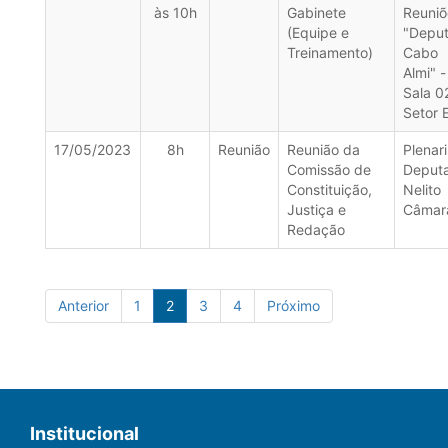
às 10h
Gabinete
Reuniõ
(Equipe e
"Depu
Treinamento)
Cabo
Almi" -
Sala 0
Setor 
17/05/2023
8h
Reunião
Reunião da
Plenar
Comissão de
Deput
Constituição,
Nelito
Justiça e
Câmar
Redação
Anterior
1
2
3
4
Próximo
Institucional