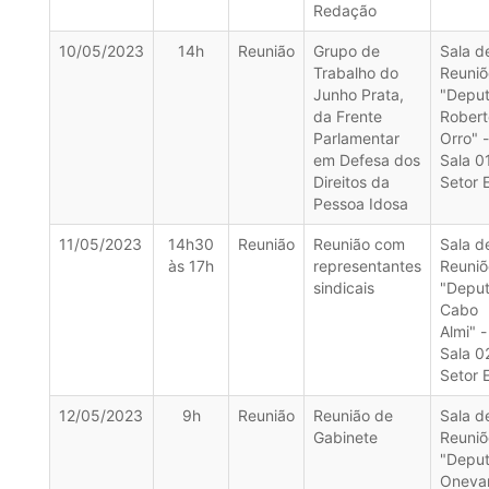
Redação
10/05/2023
14h
Reunião
Grupo de
Sala d
Trabalho do
Reuniõ
Junho Prata,
"Depu
da Frente
Robert
Parlamentar
Orro" -
em Defesa dos
Sala 0
Direitos da
Setor 
Pessoa Idosa
11/05/2023
14h30
Reunião
Reunião com
Sala d
às 17h
representantes
Reuniõ
sindicais
"Depu
Cabo
Almi" -
Sala 0
Setor 
12/05/2023
9h
Reunião
Reunião de
Sala d
Gabinete
Reuniõ
"Depu
Oneva