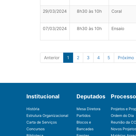
29/03/2024
8h30 às 10h
Coral
07/03/2024
8h30 às 10h
Ensaio
Anterior
1
2
3
4
5
Próximo
Institucional
Deputados
Processo 
História
Mesa Diretora
Projetos e Pro
Estrutura Organizacional
Partidos
Ordem do Dia
Carta de Serviços
Blocos e
Reunião da C
Concursos
Bancadas
Novos Projeto
Biblioteca
Frentes
Matérias Apre