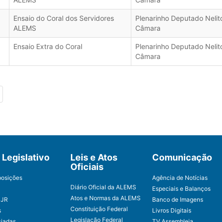
Ensaio do Coral dos Servidores
Plenarinho Deputado Nelit
ALEMS
Câmara
Ensaio Extra do Coral
Plenarinho Deputado Nelit
Câmara
Legislativo
Leis e Atos
Comunicação
Oficiais
posições
Agência de Notícias
Diário Oficial da ALEMS
Especiais e Balanços
Atos e Normas da ALEMS
CJR
Banco de Imagens
Constituição Federal
s
Livros Digitais
Legislação Federal
ciadas
TV Assembleia