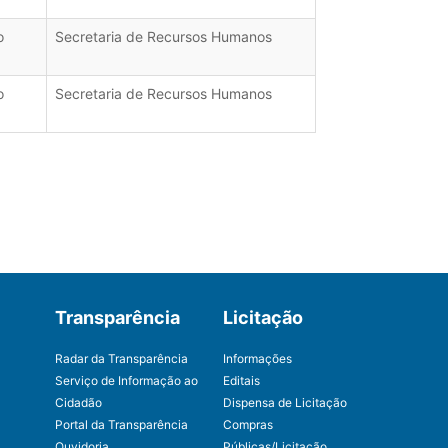
o
Secretaria de Recursos Humanos
o
Secretaria de Recursos Humanos
Transparência
Licitação
Radar da Transparência
Informações
Serviço de Informação ao
Editais
Cidadão
Dispensa de Licitação
Portal da Transparência
Compras
Ouvidoria
Públicas/Licitação