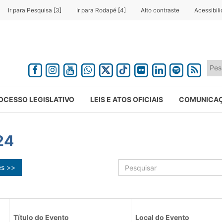
Ir para Pesquisa [3]
Ir para Rodapé [4]
Alto contraste
Acessibil
OCESSO LEGISLATIVO
LEIS E ATOS OFICIAIS
COMUNICA
24
ês >>
Título do Evento
Local do Evento