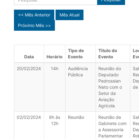
<< Mês Anterior
Mês Atual
Próximo Mês >>
Tipo de
Título do
Lo
Data
Horário
Evento
Evento
Ev
20/02/2024
14h
Audiência
Reunião do
Sa
Pública
Deputado
Re
Pedrossian
De
Neto com o
de
Setor da
Aviação
Agrícola
02/02/2024
9h às
Reunião
Reunião de
Sa
12h
Gabinete com
Re
a Assessoria
De
Parlamentar
Ro