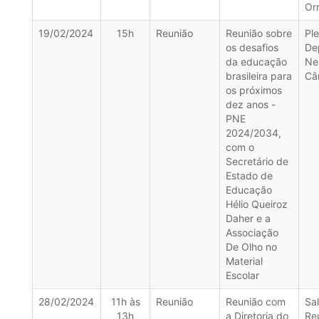
Or
19/02/2024
15h
Reunião
Reunião sobre
Pl
os desafios
De
da educação
Nel
brasileira para
Câ
os próximos
dez anos -
PNE
2024/2034,
com o
Secretário de
Estado de
Educação
Hélio Queiroz
Daher e a
Associação
De Olho no
Material
Escolar
28/02/2024
11h às
Reunião
Reunião com
Sa
13h
a Diretoria do
Re