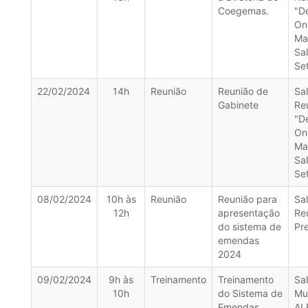
Coegemas.
"D
On
Ma
Sa
Se
22/02/2024
14h
Reunião
Reunião de
Sa
Gabinete
Re
"D
On
Ma
Sa
Se
08/02/2024
10h às
Reunião
Reunião para
Sa
12h
apresentação
Re
do sistema de
Pr
emendas
2024
09/02/2024
9h às
Treinamento
Treinamento
Sa
10h
do Sistema de
Mu
Emendas
AL