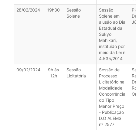
28/02/2024
19h30
Sessão
Sessão
Pl
Solene
Solene em
D
alusão ao Dia
Jú
Estadual da
Sukyo
Mahikari,
instituído por
meio da Lei n.
4.535/2014
09/02/2024
9h às
Sessão
Sessão de
Sa
12h
Licitatória
Processo
R
Licitatório na
D
Modalidade
R
Concorrência,
O
do Tipo
Menor Preço
- Publicação
D.O ALEMS
nº 2577