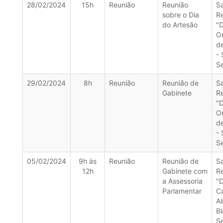
28/02/2024
15h
Reunião
Reunião
Sa
sobre o Dia
R
do Artesão
"
O
d
- 
Se
29/02/2024
8h
Reunião
Reunião de
Sa
Gabinete
R
"
O
d
- 
Se
05/02/2024
9h às
Reunião
Reunião de
Sa
12h
Gabinete com
R
a Assessoria
"
Parlamentar
C
Al
Bl
Se