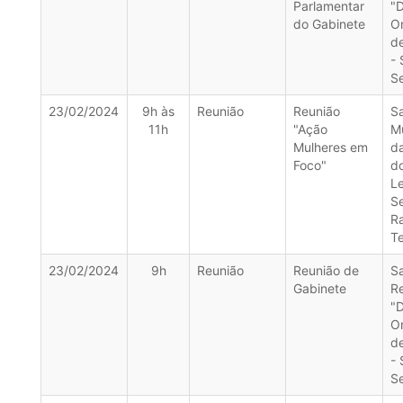
Parlamentar
"
do Gabinete
O
d
- 
Se
23/02/2024
9h às
Reunião
Reunião
Sa
11h
"Ação
Mu
Mulheres em
da
Foco"
d
Le
S
R
T
23/02/2024
9h
Reunião
Reunião de
Sa
Gabinete
R
"
O
d
- 
Se