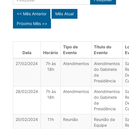
<< Mês Anterior
Mês Atual
Próximo Mês >>
Tipo de
Título do
L
Data
Horário
Evento
Evento
E
27/02/2024
7h às
Atendimentos
Atendimentos
Sa
18h
do Gabinete
R
da
D
Presidência
C
28/02/2024
7h às
Atendimentos
Atendimentos
Sa
18h
do Gabinete
R
da
D
Presidência
C
20/02/2024
11h
Reunião
Reunião da
Sa
Equipe
R