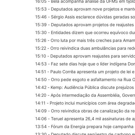
16:05 - Bela acompanha análise da UFMS em tijolo
15:53 - Deputados aprovam nove projetos e mant
15:46 - Sérgio Assis esclarece dúvidas geradas s
15:39 - Deputados aprovam projetos de reajustes 
15:30 - Entidades dizem que ocorreu equívoco dura
15:26 - Orro luta por mais três creches para Ama
15:22 - Orro reivindica duas ambulâncias para r
15:10 - Deputados apro
14:53 - Faz sete dias hoje que o líder indígena D
14:51 - Paulo Corrêa apresenta um projeto de lei e
14:50 - Orro pede esgoto e asfaltamento na Rua 
14:42 - Kemp: Audiência Pública discute prejuízos 
14:20 - Após intermediação da Assembléia, Gove
14:11 - Projeto inclui municípios com área degrad
14:09 - Orro reivindica obras de canalização da r
14:06 - Teruel apresenta 26,4 mil assinaturas de 
13:54 - Fórum da Energia prepara hoje campanha 
13:30 - Deputado discute seqüestro de carbono 