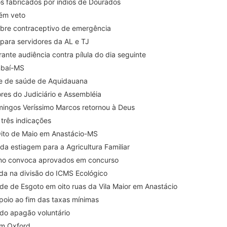
s fabricados por índios de Dourados
ém veto
obre contraceptivo de emergência
para servidores da AL e TJ
nte audiência contra pílula do dia seguinte
mbaí-MS
ede de saúde de Aquidauana
vam reajustes para servidores do Judiciário e Assembléia
omingos Veríssimo Marcos retornou à Deus
 três indicações
Oito de Maio em Anastácio-MS
da estiagem para a Agricultura Familiar
rno convoca aprovados em concurso
ada na divisão do ICMS Ecológico
ede de Esgoto em oito ruas da Vila Maior em Anastácio
apoio ao fim das taxas mínimas
do apagão voluntário
em Oxford