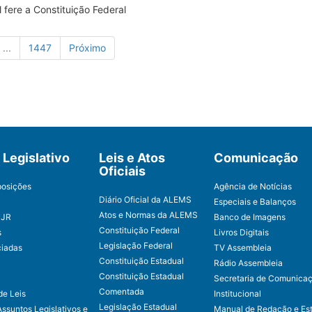
fere a Constituição Federal
...
1447
Próximo
Legislativo
Leis e Atos
Comunicação
Oficiais
posições
Agência de Notícias
Diário Oficial da ALEMS
Especiais e Balanços
Atos e Normas da ALEMS
CJR
Banco de Imagens
Constituição Federal
s
Livros Digitais
Legislação Federal
ciadas
TV Assembleia
Constituição Estadual
Rádio Assembleia
Constituição Estadual
Secretaria de Comunica
Comentada
de Leis
Institucional
Legislação Estadual
Assuntos Legislativos e
Manual de Redação e Est