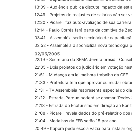
13:09 - Audiência pública discute impacto da estia
12:49 - Projetos de reajustes de salários vão ser 
12:30 - Picarelli faz auto-avaliação de sua carreir
12:14 - Paulo Corrêa fará parte da comitiva de Ze
03:41 - Assembléia sedia seminário de capacitaç
02:52 - Assembléia disponibiliza nova tecnologia p
02/05/2005
22:19 - Secretario da SEMA deverá presidir Consel
22:05 - Dois projetos do judiciário em votação nest
21:51 - Mudança em lei melhora trabalho da CEF
21:33 - Prefeitura tem que aprovar ou mudar obr
21:31 - TV Assembléia reapresenta especial do dia
21:22 - Estrada-Parque poderá se chamar “Rodovia
21:13 - Estrada do Ecoturismo em direção ao Bon
21:08 - Picarelli revela dados do pré-relatório dos
21:04 - Medalhas da FEB serão 15 por ano
20:49 - Itaporã pede escola vazia para instalar ór