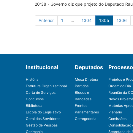
20:38 - Governo diz que projeto do Deputado Raul 
Anterior
1
...
1304
1305
1306
Institucional
Deputados
Processo 
História
Mesa Diretora
Projetos e Pro
Estrutura Organizacional
Partidos
Ordem do Dia
Carta de Serviços
Blocos e
Reunião da C
Concursos
Bancadas
Novos Projeto
Biblioteca
Frentes
Matérias Apre
Escola do Legislativo
Parlamentares
Plenário
Coral dos Servidores
Corregedoria
Comissões
Gestão de Pessoas
Consolidação 
Cerimonial
Secretaria de 