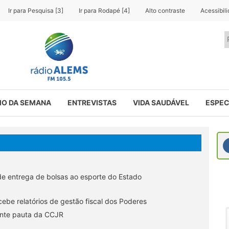
Ir para Pesquisa [3]
Ir para Rodapé [4]
Alto contraste
Acessibil
O DA SEMANA
ENTREVISTAS
VIDA SAUDÁVEL
ESPEC
de entrega de bolsas ao esporte do Estado
be relatórios de gestão fiscal dos Poderes
ente pauta da CCJR