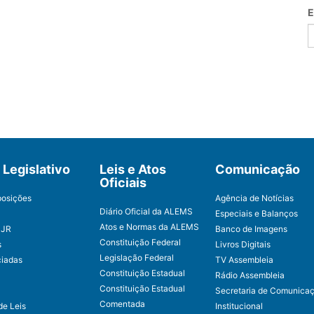
E
Legislativo
Leis e Atos
Comunicação
Oficiais
posições
Agência de Notícias
Diário Oficial da ALEMS
Especiais e Balanços
Atos e Normas da ALEMS
CJR
Banco de Imagens
Constituição Federal
s
Livros Digitais
Legislação Federal
ciadas
TV Assembleia
Constituição Estadual
Rádio Assembleia
Constituição Estadual
Secretaria de Comunica
Comentada
de Leis
Institucional