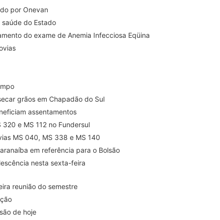
tado por Onevan
de saúde do Estado
gamento do exame de Anemia Infecciosa Eqüina
ovias
campo
 secar grãos em Chapadão do Sul
eneficiam assentamentos
S 320 e MS 112 no Fundersul
ovias MS 040, MS 338 e MS 140
Paranaíba em referência para o Bolsão
lescência nesta sexta-feira
ira reunião do semestre
ação
são de hoje