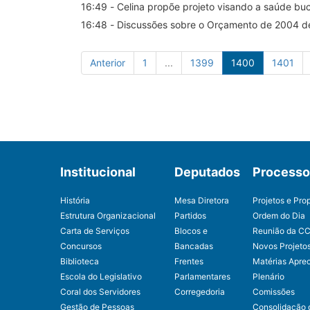
16:49 - Celina propõe projeto visando a saúde buc
16:48 - Discussões sobre o Orçamento de 2004 
Anterior
1
...
1399
1400
1401
Institucional
Deputados
Processo 
História
Mesa Diretora
Projetos e Pro
Estrutura Organizacional
Partidos
Ordem do Dia
Carta de Serviços
Blocos e
Reunião da C
Concursos
Bancadas
Novos Projeto
Biblioteca
Frentes
Matérias Apre
Escola do Legislativo
Parlamentares
Plenário
Coral dos Servidores
Corregedoria
Comissões
Gestão de Pessoas
Consolidação 