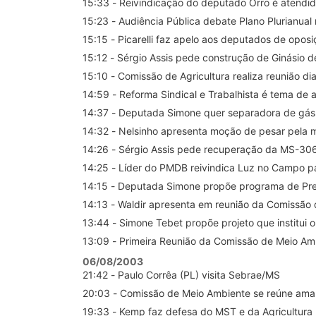
15:33 - Reivindicação do deputado Orro é atendid
15:23 - Audiência Pública debate Plano Plurianual
15:15 - Picarelli faz apelo aos deputados de opos
15:12 - Sérgio Assis pede construção de Ginásio d
15:10 - Comissão de Agricultura realiza reunião di
14:59 - Reforma Sindical e Trabalhista é tema de 
14:37 - Deputada Simone quer separadora de g
14:32 - Nelsinho apresenta moção de pesar pela 
14:26 - Sérgio Assis pede recuperação da MS-30
14:25 - Líder do PMDB reivindica Luz no Campo p
14:15 - Deputada Simone propõe programa de Prev
14:13 - Waldir apresenta em reunião da Comissão
13:44 - Simone Tebet propõe projeto que institui
13:09 - Primeira Reunião da Comissão de Meio Amb
06/08/2003
21:42 - Paulo Corrêa (PL) visita Sebrae/MS
20:03 - Comissão de Meio Ambiente se reúne ama
19:33 - Kemp faz defesa do MST e da Agricultura 