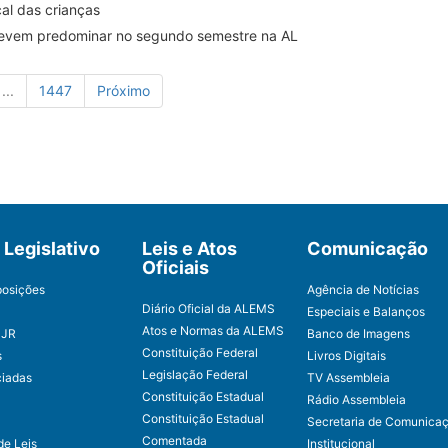
al das crianças
devem predominar no segundo semestre na AL
...
1447
Próximo
Legislativo
Leis e Atos
Comunicação
Oficiais
posições
Agência de Notícias
Diário Oficial da ALEMS
Especiais e Balanços
Atos e Normas da ALEMS
CJR
Banco de Imagens
Constituição Federal
s
Livros Digitais
Legislação Federal
ciadas
TV Assembleia
Constituição Estadual
Rádio Assembleia
Constituição Estadual
Secretaria de Comunica
Comentada
de Leis
Institucional